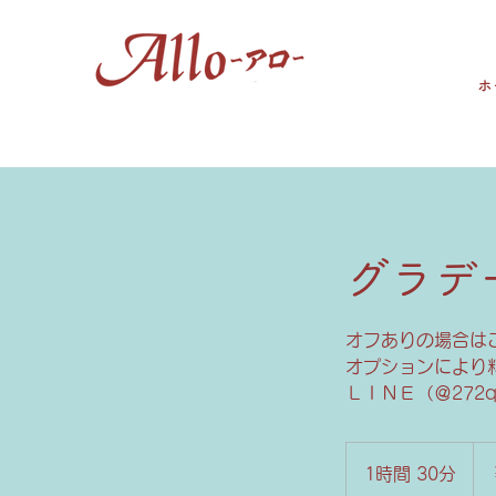
ホ
グラデ
オフありの場合は
オプションにより
ＬＩＮＥ（＠272
7,7
円
1時間 30分
1