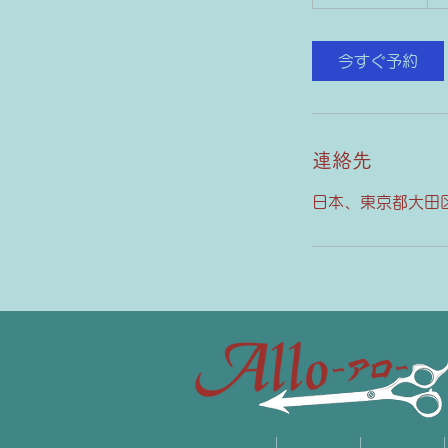
時
3
0
今すぐ予約
分
連絡先
日本、東京都大田区