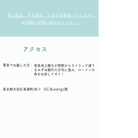
矢口渡店、久が原店、それぞれ募集いたします！
​お気軽にお問い合わせください。
アクセス
電車でお越しの方：
東急池上線久が原駅から
ライラック通り
をみずほ銀行の方向に進み、
ローソンの
角を左折してすぐ！​
東京都大田区東嶺町28-7 GC Building1階