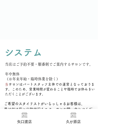
システム
当店はご予約不要・順番制でご案内するサロンです。
年中無休
（※年末年始・臨時休業を除く）
​
当サロンはパートスタッ
フ主体での運営となって
おりま
す。このため
、営業時間が変わることや臨時でお休みをい
ただくこと
が
ございます。
ご希望のスタイリストがいらっしゃるお客様は、
受け付け前に出勤状況をスタッフにお問い合わせくだ
さい。
お呼び出しするタイミングを調整いたします。
矢口渡店
久が原店
当日のカットの施術が対象です。
スタイリストの予定、店の混雑状況によっては対応で
きない場合があります。