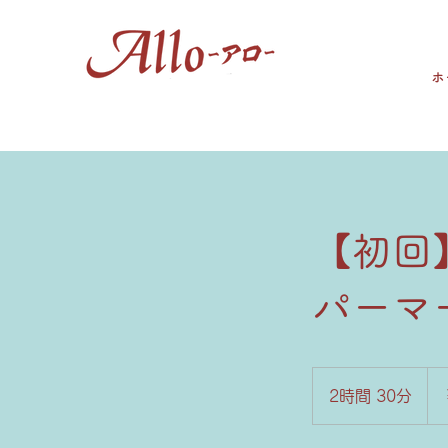
ホ
【初回
パーマ
9,0
円
2時間 30分
2
時
間