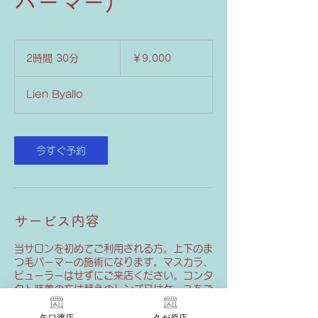
パーマー)
9,000
円
2時間 30分
2
￥9,000
時
間
Lien Byallo
3
0
分
今すぐ予約
サービス内容
当サロンを初めてご利用される方。上下のま
つ毛パーマーの施術になります。マスカラ、
ビューラーはせずにご来店ください。コンタ
クト装着の方は替えのレンズ又はケースをご
持参ください※久が原店での施術になりま
す。お間違いのないようご注意ください
矢口渡店
久が原店