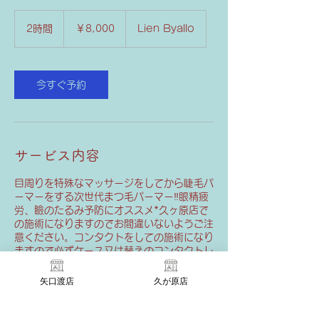
8,000
円
2時間
2
￥8,000
Lien Byallo
時
間
今すぐ予約
サービス内容
目周りを特殊なマッサージをしてから睫毛パ
ーマーをする次世代まつ毛パーマー‼︎眼精疲
労、瞼のたるみ予防にオススメ*久ヶ原店で
の施術になりますのでお間違いないようご注
意ください。コンタクトをしての施術になり
ますので必ずケース又は替えのコンタクトレ
ンズをご持参ください
矢口渡店
久が原店