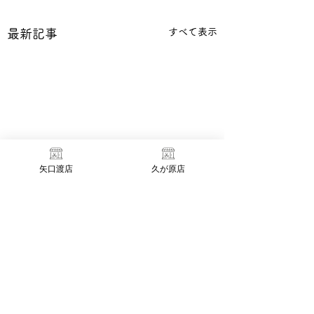
すべて表示
最新記事
矢口渡店
久が原店
臨時休業のお知らせ
いつもAllo矢口渡店並びに
コメント