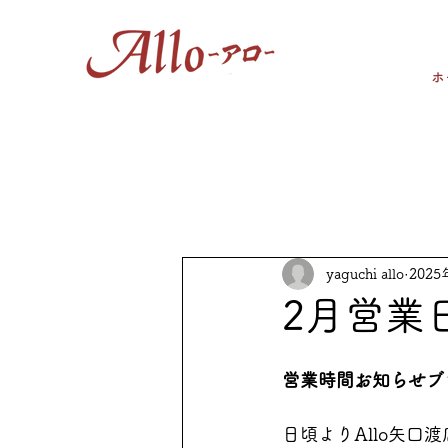
ホ
yaguchi allo
202
2月営業
営業時間お知らせブ
日頃よりAllo矢口