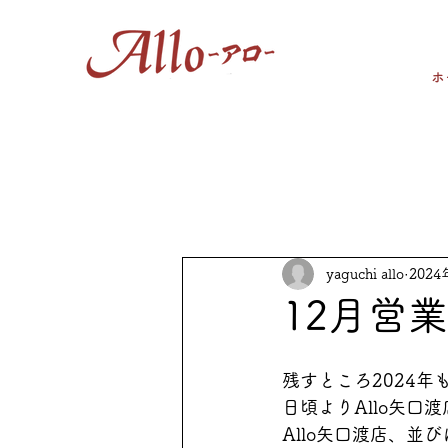
ホ
yaguchi allo
2024
12月営
残すところ2024
日頃よりAllo矢口
Allo矢口渡店、並