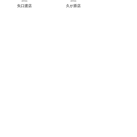
そのため施術目安時間にブローの時間
矢口渡店
久が原店
は含まれておりませんので、予めご了
承くださいませ。
お客様のご来店を心よりお待ちしてお
ります♪
すべて表示
最新記事