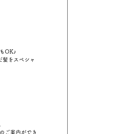
もOK♪
だ髪をスペシャ
。
のご案内ができ