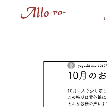
ホ
yaguchi allo
202
10月の
10月に入り少し涼
この時期は紫外線は
そんな皆様の声にお