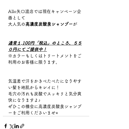
Allo矢口渡店では現在キャンペーン企
画として
大人気の
高濃度炭酸泉シャンプー
が
通常１,100円「税込」のところ、５５
０円にてご提供中！
※カラーもしくはトリートメントをご
利用のお客様に限ります。
気温差で汗をかきべたべたになりやす
い髪を地肌からキレイに！
毛穴の汚れも炭酸でスッキリと気分爽
快になりますよ♪
ぜひこの機会に高濃度炭酸泉シャンプ
ーをご利用くださいませ⭐︎