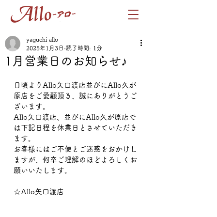
yaguchi allo
2025年1月3日
読了時間: 1分
1月営業日のお知らせ♪
日頃よりAllo矢口渡店並びにAllo久が
原店をご愛顧頂き、誠にありがとうご
ざいます。
Allo矢口渡店、並びにAllo久が原店で
は下記日程を休業日とさせていただき
ます。
お客様にはご不便とご迷惑をおかけし
ますが、何卒ご理解のほどよろしくお
願いいたします。
☆Allo矢口渡店