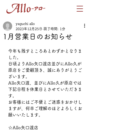
yaguchi allo
2023年12月25日
読了時間: 1分
1月営業日のお知らせ
今年も残すところあとわずかとなりま
した。
日頃よりAllo矢口渡店並びにAllo久が
原店をご愛顧頂き、誠にありがとうご
ざいます。
Allo矢口渡、並びにAllo久が原店では
下記日程を休業日とさせていただきま
す。
お客様にはご不便とご迷惑をおかけし
ますが、何卒ご理解のほどよろしくお
願いいたします。
☆Allo矢口渡店