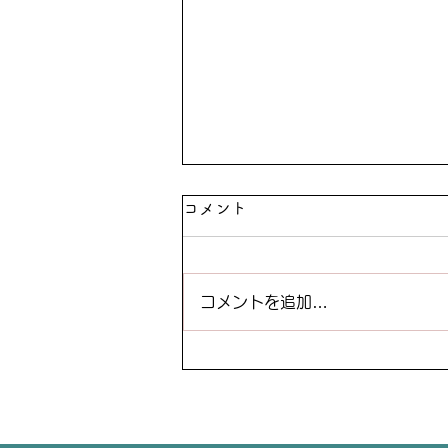
コメント
コメントを追加…
暑い夏にはやっぱりこれ！カ
ラーのお客様は必見です！