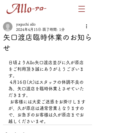
yaguchi allo
2024年4月15日
読了時間: 1分
矢口渡店臨時休業のお知ら
せ
日頃よりAllo矢口渡店並びに久が原店
をご利用頂き誠にありがとうございま
す。
 4月16日(火)はスタッフの体調不良の
為、矢口渡店を臨時休業とさせていた
だきます。
 お客様には大変ご迷惑をお掛けします
が、久が原店は通常営業となりますの
で、お急ぎのお客様は久が原店までお
越しくださいませ。