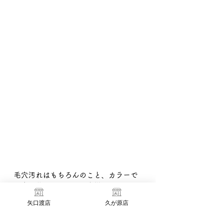
毛穴汚れはもちろんのこと、カラーで
頭皮が荒れてしまうお客様にもピッタ
リ！
矢口渡店
久が原店
ぜひこの機会にAllo久が原店で高濃度
炭酸泉シャンプーをお試しください♪