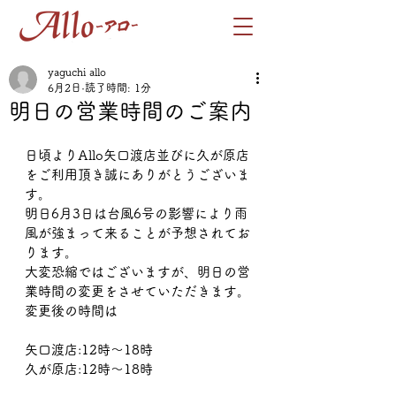
yaguchi allo
6月2日
読了時間: 1分
明日の営業時間のご案内
日頃よりAllo矢口渡店並びに久が原店
をご利用頂き誠にありがとうございま
す。
明日6月3日は台風6号の影響により雨
風が強まって来ることが予想されてお
ります。
大変恐縮ではございますが、明日の営
業時間の変更をさせていただきます。
変更後の時間は
矢口渡店:12時～18時
久が原店:12時～18時