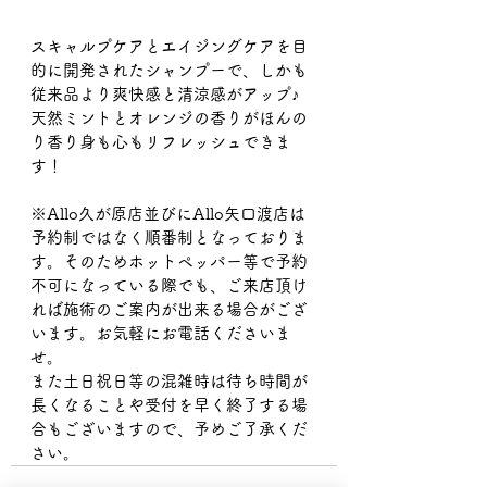
スキャルプケアとエイジングケアを目
的に開発されたシャンプーで、しかも
従来品より爽快感と清涼感がアップ♪
天然ミントとオレンジの香りがほんの
り香り身も心もリフレッシュできま
す！
※Allo久が原店並びにAllo矢口渡店は
予約制ではなく順番制となっておりま
す。そのためホットペッパー等で‪予約
不可になっている際でも、ご来店頂け
れば施術のご案内が出来る場合がござ
います。お気軽にお電話くださいま
せ。
また土日祝日等の混雑時は待ち時間が
長くなることや受付を早く終了する場
合もございますので、予めご了承くだ
さい。