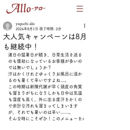
yaguchi allo
2024年8月1日
読了時間: 2分
大人気キャンペーンは8月
も継続中！
連日の猛暑日が続き、日常生活を送る
のも億劫になっているお客様が多いの
では無いでしょうか？
汗はかくけれどゆっくりお風呂に浸か
るのも暑くて辛いですよね…。
この時期は新陳代謝が早く頭皮の角質
も溜まりがちになりしかも日中は気温
も湿度も高く、外に出る度汗をかくの
で余計な汚れも溜まってしまいます
が、それでも暑いのは辛い……。
そんな時にこそぜひ！このメニューを♪