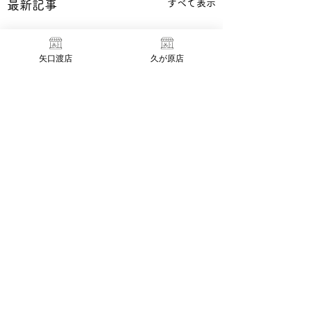
すべて表示
最新記事
矢口渡店
久が原店
臨時休業のお知らせ
いつもAllo矢口渡店並びに
コメント
Allo久が原店をご利用頂
き、誠にありがとうござい