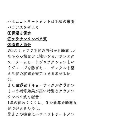
ハホニコトリートメントは毛髪の栄養
バランスを考えて
①保湿と保水
②ケラチンタンパク質
③脂質と油分
の3ステップで毛髪の内部から綺麗に♪
もちろん熱などに強いジカルボンエク
ストリームヒートプロテクションとい
うダメージを防ぎキューティクルを整
え毛髪の状態を安定させる素材も配
合。
また
世界初！
キューティクルケラチン
という補修効果が高い特別なケラチン
タンパク質も配合！
1年の締めくくりに、また新年を綺麗な
髪で迎えるために。
是非この機会にハホニコトリートメン