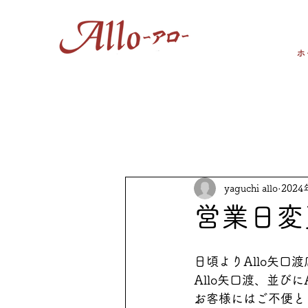
ホ
yaguchi allo
202
営業日変
日頃よりAllo矢口
Allo矢口渡、並び
お客様にはご不便と