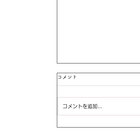
コメント
コメントを追加…
暑い夏にはやっぱりこれ！カ
ラーのお客様は必見です！